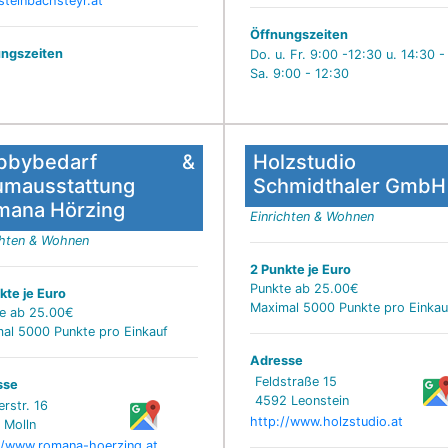
teinbachsteyr.at
Öffnungszeiten
ngszeiten
Do. u. Fr. 9:00 -12:30 u. 14:30 -
Sa. 9:00 - 12:30
obbybedarf &
Holzstudio
umausstattung
Schmidthaler GmbH
mana Hörzing
Einrichten & Wohnen
chten & Wohnen
2 Punkte je Euro
Punkte ab 25.00€
kte je Euro
Maximal 5000 Punkte pro Einkau
e ab 25.00€
al 5000 Punkte pro Einkauf
Adresse
Feldstraße 15
sse
4592 Leonstein
rstr. 16
http://www.holzstudio.at
 Molln
//www.romana-hoerzing.at