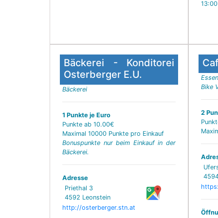
13:00
Bäckerei - Konditorei
Caf
Osterberger E.U.
Essen
Bike V
Bäckerei
2 Pun
1 Punkte je Euro
Punkt
Punkte ab 10.00€
Maxim
Maximal 10000 Punkte pro Einkauf
Bonuspunkte nur beim Einkauf in der
Bäckerei.
Adre
Ufer
4594
Adresse
https
Priethal 3
4592 Leonstein
http://osterberger.stn.at
Öffnu