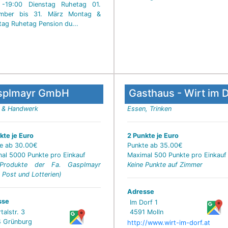
 -19:00 Dienstag Ruhetag 01.
mber bis 31. März Montag &
tag Ruhetag Pension du...
splmayr GmbH
Gasthaus - Wirt im 
 & Handwerk
Essen, Trinken
kte je Euro
2 Punkte je Euro
e ab 30.00€
Punkte ab 35.00€
al 5000 Punkte pro Einkauf
Maximal 500 Punkte pro Einkauf
Produkte der Fa. Gasplmayr
Keine Punkte auf Zimmer
 Post und Lotterien)
Adresse
sse
Im Dorf 1
talstr. 3
4591 Molln
 Grünburg
http://www.wirt-im-dorf.at