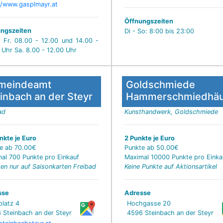
//www.gasplmayr.at
Öffnungszeiten
ngszeiten
Di - So: 8:00 bis 23:00
 Fr. 08.00 - 12.00 und 14.00 -
 Uhr Sa. 8.00 - 12.00 Uhr
meindeamt
Goldschmiede
inbach an der Steyr
Hammerschmiedhäu
ad
Kunsthandwerk, Goldschmiede
nkte je Euro
2 Punkte je Euro
e ab 70.00€
Punkte ab 50.00€
al 700 Punkte pro Einkauf
Maximal 10000 Punkte pro Einka
sen nur auf Saisonkarten Freibad
Keine Punkte auf Aktionsartikel
sse
Adresse
platz 4
Hochgasse 20
 Steinbach an der Steyr
4596 Steinbach an der Steyr