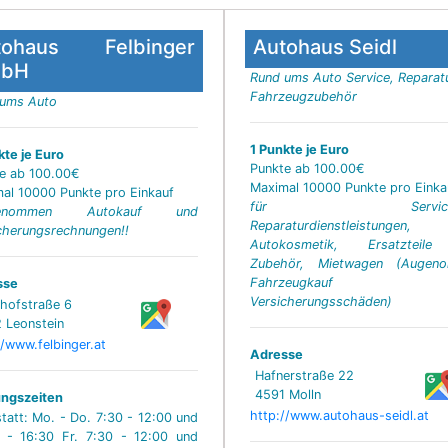
tohaus Felbinger
Autohaus Seidl
bH
Rund ums Auto Service, Reparat
Fahrzeugzubehör
 ums Auto
1 Punkte je Euro
kte je Euro
Punkte ab 100.00€
e ab 100.00€
Maximal 10000 Punkte pro Einka
al 10000 Punkte pro Einkauf
für Service-
genommen Autokauf und
Reparaturdienstleistungen,
cherungsrechnungen!!
Autokosmetik, Ersatzteil
Zubehör, Mietwagen (Augen
Fahrzeugkauf 
sse
Versicherungsschäden)
hofstraße 6
 Leonstein
//www.felbinger.at
Adresse
Hafnerstraße 22
4591 Molln
ngszeiten
http://www.autohaus-seidl.at
tatt: Mo. - Do. 7:30 - 12:00 und
 - 16:30 Fr. 7:30 - 12:00 und