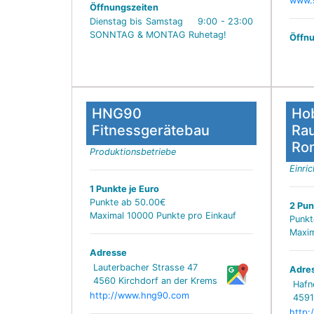
www.s
Öffnungszeiten
Dienstag bis Samstag 9:00 - 23:00
SONNTAG & MONTAG Ruhetag!
Öffnu
HNG90
H
Fitnessgerätebau
Ra
Ro
Produktionsbetriebe
Einri
1 Punkte je Euro
Punkte ab 50.00€
2 Pun
Maximal 10000 Punkte pro Einkauf
Punkt
Maxim
Adresse
Lauterbacher Strasse 47
Adre
4560 Kirchdorf an der Krems
Hafne
http://www.hng90.com
4591
http: