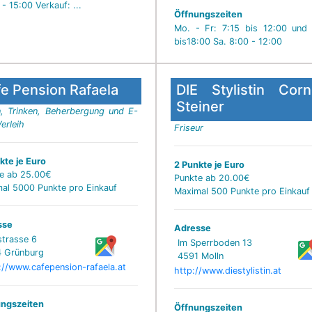
 - 15:00 Verkauf: ...
Öffnungszeiten
Mo. - Fr: 7:15 bis 12:00 und
bis18:00 Sa. 8:00 - 12:00
e Pension Rafaela
DIE Stylistin Corn
Steiner
, Trinken, Beherbergung und E-
erleih
Friseur
kte je Euro
2 Punkte je Euro
e ab 25.00€
Punkte ab 20.00€
al 5000 Punkte pro Einkauf
Maximal 500 Punkte pro Einkauf
sse
Adresse
strasse 6
Im Sperrboden 13
 Grünburg
4591 Molln
://www.cafepension-rafaela.at
http://www.diestylistin.at
ngszeiten
Öffnungszeiten